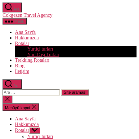
İçeriğe
Ara
atla
Cokgezen Travel Agency
Menü
Ana Sayfa
Hakkımızda
Rotalar
Yurtiçi turları
Yurt Dışı Turları
Trekking Rotaları
Blog
İletişim
Ara
Arama
yap:
Aramayı
kapat
Menüyü kapat
Ana Sayfa
Hakkımızda
Rotalar
Alt
menüyü
Yurtiçi turları