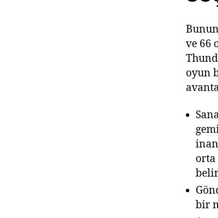
Bununl
ve 66 
Thunde
oyun b
avanta
Sana
gemi
inan
orta
belir
Gönd
bir 