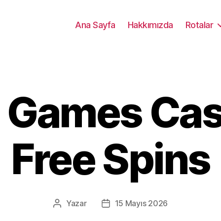
Ana Sayfa
Hakkımızda
Rotalar
5 Games Cas
Free Spins
Yazar
15 Mayıs 2026
Yazının
Yazı
yazarı
tarihi