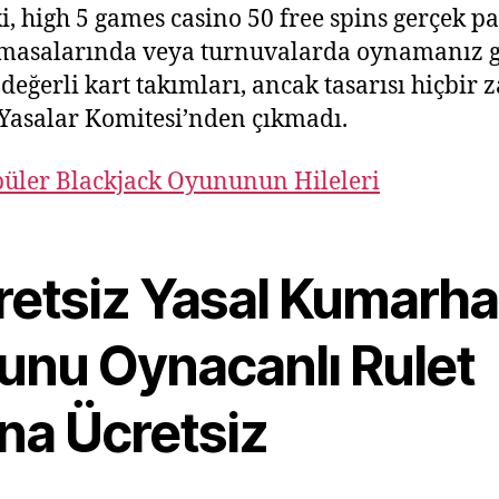
ki, high 5 games casino 50 free spins gerçek p
masalarında veya turnuvalarda oynamanız g
değerli kart takımları, ancak tasarısı hiçbir
Yasalar Komitesi’nden çıkmadı.
üler Blackjack Oyununun Hileleri
retsiz Yasal Kumarh
unu Oynacanlı Rulet
na Ücretsiz