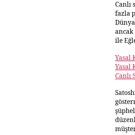
Canlı 
fazla 
Dünyan
ancak 
ile Eğ
Yasal
Yasal
Canlı 
Satosh
göster
şüphel
düzenl
müşter