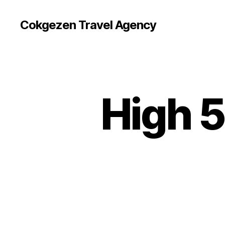
Cokgezen Travel Agency
High 