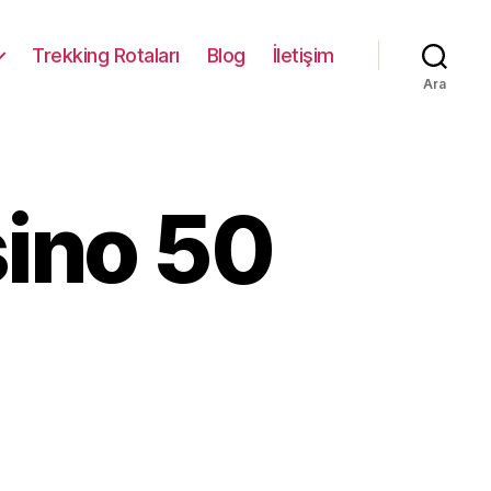
Trekking Rotaları
Blog
İletişim
Ara
ino 50