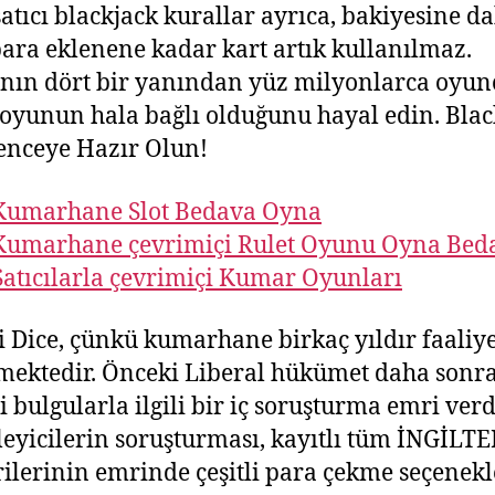
satıcı blackjack kurallar ayrıca, bakiyesine d
para eklenene kadar kart artık kullanılmaz.
ın dört bir yanından yüz milyonlarca oyun
oyunun hala bağlı olduğunu hayal edin.
Blac
lenceye Hazır Olun!
 Kumarhane Slot Bedava Oyna
 Kumarhane çevrimiçi Rulet Oyunu Oyna Bed
Satıcılarla çevrimiçi Kumar Oyunları
i Dice, çünkü kumarhane birkaç yıldır faaliye
mektedir. Önceki Liberal hükümet daha sonr
i bulgularla ilgili bir iç soruşturma emri verd
eyicilerin soruşturması, kayıtlı tüm İNGİLT
ilerinin emrinde çeşitli para çekme seçenekl