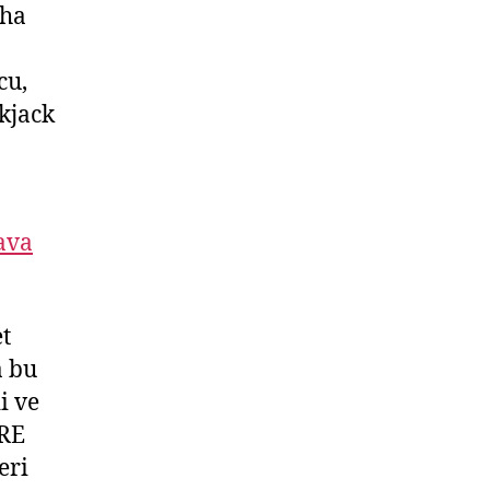
aha
cu,
kjack
ava
t
a bu
i ve
ERE
eri