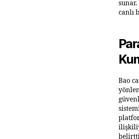
sunar.
canlı 
Par
Kum
Bao ca
yönlen
güvenl
sistem
platfo
ilişki
belirtt