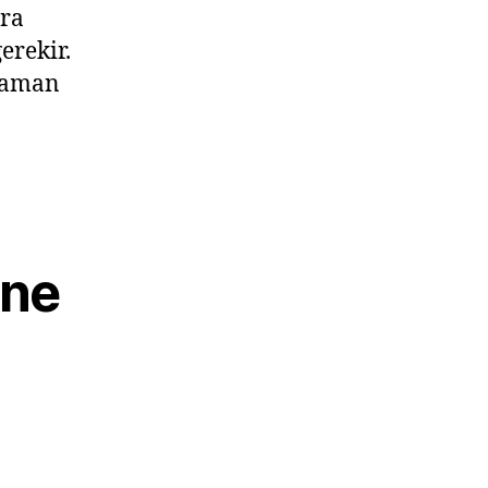
ara
erekir.
 zaman
ane