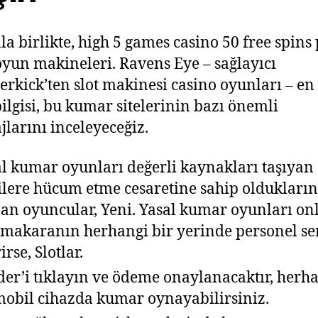
a birlikte, high 5 games casino 50 free spins
oyun makineleri. Ravens Eye – sağlayıcı
rkick’ten slot makinesi casino oyunları – en 
ilgisi, bu kumar sitelerinin bazı önemli
jlarını inceleyeceğiz.
l kumar oyunları değerli kaynakları taşıyan
lere hücum etme cesaretine sahip oldukları
an oyuncular, Yeni. Yasal kumar oyunları on
 makaranın herhangi bir yerinde personel s
irse, Slotlar.
er’i tıklayın ve ödeme onaylanacaktır, herh
mobil cihazda kumar oynayabilirsiniz.