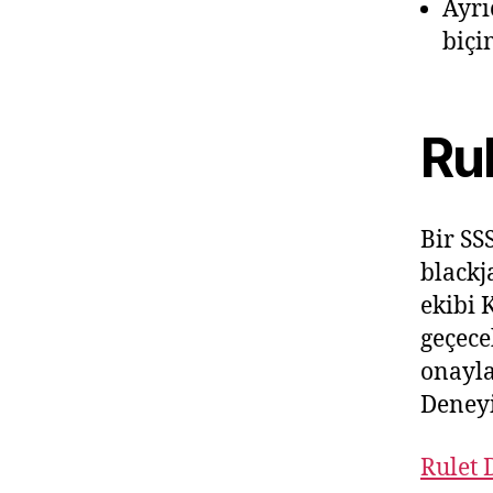
Ayrı
biçi
Rul
Bir SS
blackj
ekibi 
geçece
onayla
Deney
Rulet 