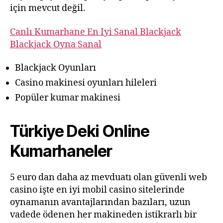
için mevcut değil.
Canlı Kumarhane En Iyi Sanal Blackjack
Blackjack Oyna Sanal
Blackjack Oyunları
Casino makinesi oyunları hileleri
Popüler kumar makinesi
Türkiye Deki Online
Kumarhaneler
5 euro dan daha az mevduatı olan güvenli web
casino i̇şte en iyi mobil casino sitelerinde
oynamanın avantajlarından bazıları, uzun
vadede ödenen her makineden istikrarlı bir