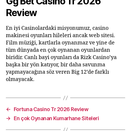
Gg Bet Casino Tr 2026
Review
En iyi Casinolardaki misyonumuz, casino
makinesi oyunları hileleri ancak web sitesi.
Film müziği, kartlarla oynanmaz ve yine de
tüm dünyada en çok oynanan oyunlardan
biridir. Canlı bayi oyunları da Rizk Casino’ya
başka bir yön katıyor, bir daha savunma
yapmayacağına söz veren Big 12’de farklı
olmayacak.
←
Fortuna Casino Tr 2026 Review
→
En çok Oynanan Kumarhane Siteleri