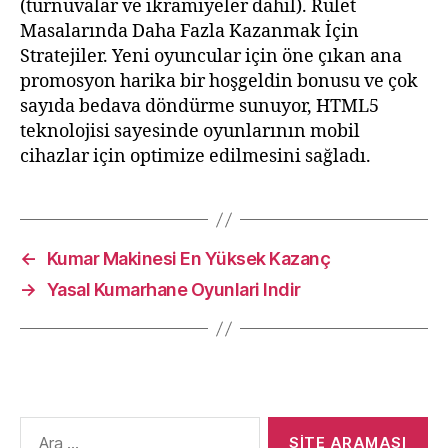
(turnuvalar ve ikramiyeler dahil). Rulet
Masalarında Daha Fazla Kazanmak İçin
Stratejiler. Yeni oyuncular için öne çıkan ana
promosyon harika bir hoşgeldin bonusu ve çok
sayıda bedava döndürme sunuyor, HTML5
teknolojisi sayesinde oyunlarının mobil
cihazlar için optimize edilmesini sağladı.
←
Kumar Makinesi En Yüksek Kazanç
→
Yasal Kumarhane Oyunlari Indir
Arama
yap: