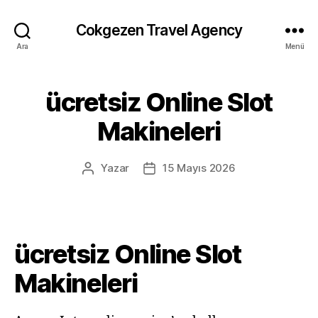
Cokgezen Travel Agency
Ara
Menü
ücretsiz Online Slot
Makineleri
Yazar
15 Mayıs 2026
Yazının
Yazı
yazarı
tarihi
ücretsiz Online Slot
Makineleri