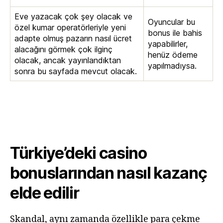
Eve yazacak çok şey olacak ve
Oyuncular bu
özel kumar operatörleriyle yeni
bonus ile bahis
adapte olmuş pazarın nasıl ücret
yapabilirler,
alacağını görmek çok ilginç
henüz ödeme
olacak, ancak yayınlandıktan
yapılmadıysa.
sonra bu sayfada mevcut olacak.
Türkiye’deki casino
bonuslarından nasıl kazanç
elde edilir
Skandal, aynı zamanda özellikle para çekme